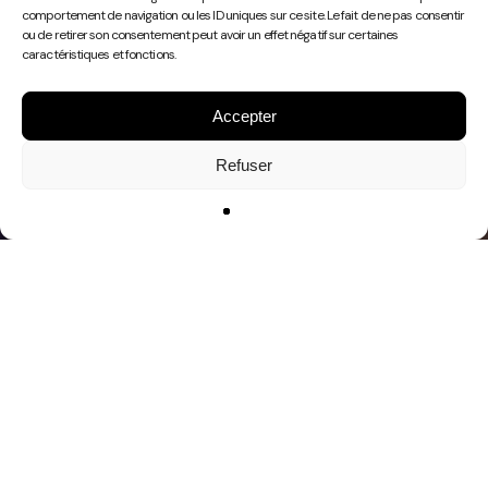
Play
comportement de navigation ou les ID uniques sur ce site. Le fait de ne pas consentir
Video
ou de retirer son consentement peut avoir un effet négatif sur certaines
caractéristiques et fonctions.
Accepter
Refuser