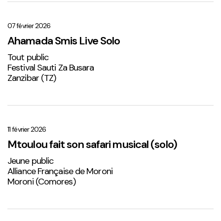
Ahamada
Smis
Live
07 février 2026
Solo
Ahamada Smis Live Solo
1
Tout public
Festival Sauti Za Busara
Zanzibar (TZ)
Mtoulou
fait
son
11 février 2026
safari
Mtoulou fait son safari musical (solo)
musical
Jeune public
(solo)
Alliance Française de Moroni
Moroni (Comores)
Sabena