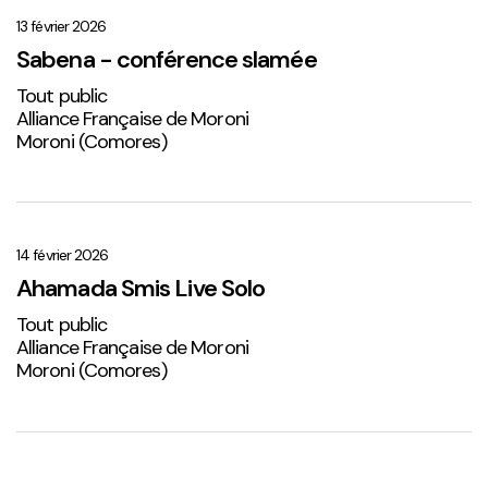
–
conférence
13 février 2026
slamée
Sabena - conférence slamée
Tout public
Alliance Française de Moroni
Moroni (Comores)
Ahamada
Smis
Live
14 février 2026
Solo
Ahamada Smis Live Solo
2
Tout public
Alliance Française de Moroni
Moroni (Comores)