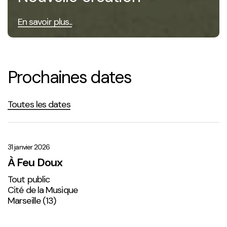
En savoir plus...
Prochaines dates
Toutes les dates
À
Feu
Doux
31 janvier 2026
À Feu Doux
Tout public
Cité de la Musique
Marseille (13)