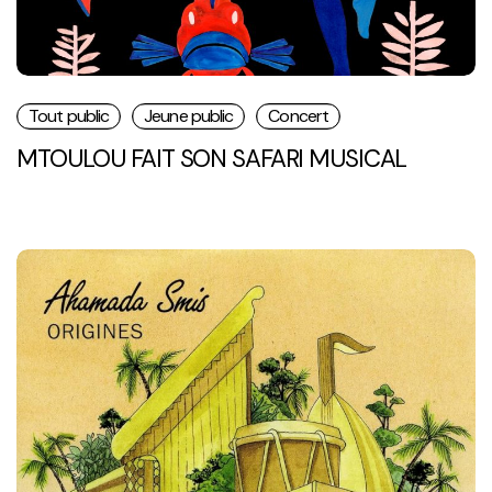
Tout public
Jeune public
Concert
MTOULOU FAIT SON SAFARI MUSICAL
Origines
:
concert
pédagogique