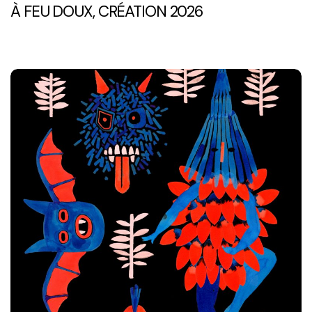
À FEU DOUX, CRÉATION 2026
Mtoulou
fait
son
safari
musical