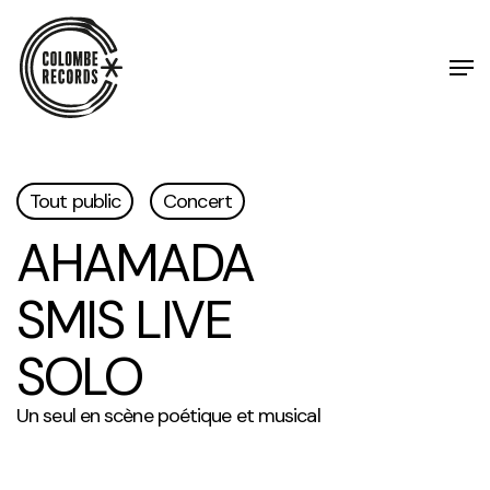
Skip
to
main
Men
content
Tout public
Concert
AHAMADA
SMIS LIVE
SOLO
Un seul en scène poétique et musical