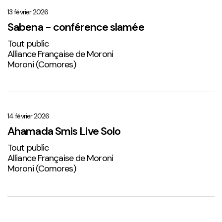
–
conférence
13 février 2026
slamée
Sabena - conférence slamée
Tout public
Alliance Française de Moroni
Moroni (Comores)
Ahamada
Smis
Live
14 février 2026
Solo
Ahamada Smis Live Solo
2
Tout public
Alliance Française de Moroni
Moroni (Comores)