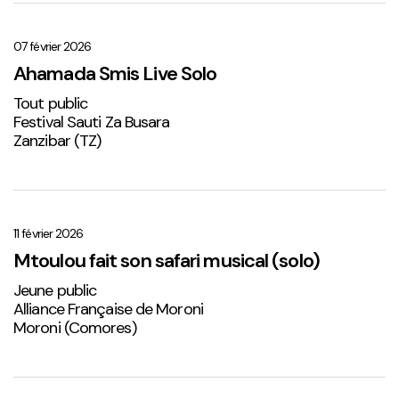
Ahamada
Smis
Live
07 février 2026
Solo
Ahamada Smis Live Solo
1
Tout public
Festival Sauti Za Busara
Zanzibar (TZ)
Mtoulou
fait
son
11 février 2026
safari
Mtoulou fait son safari musical (solo)
musical
Jeune public
(solo)
Alliance Française de Moroni
Moroni (Comores)
Sabena