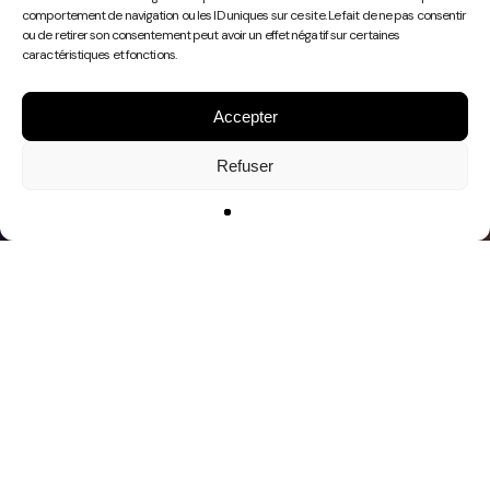
Play
comportement de navigation ou les ID uniques sur ce site. Le fait de ne pas consentir
Video
ou de retirer son consentement peut avoir un effet négatif sur certaines
caractéristiques et fonctions.
Accepter
Refuser