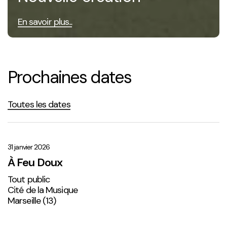
En savoir plus...
Prochaines dates
Toutes les dates
À
Feu
Doux
31 janvier 2026
À Feu Doux
Tout public
Cité de la Musique
Marseille (13)