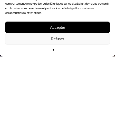
Play
comportement de navigation ou les ID uniques sur ce site. Le fait de ne pas consentir
Video
ou de retirer son consentement peut avoir un effet négatif sur certaines
caractéristiques et fonctions.
Accepter
Refuser