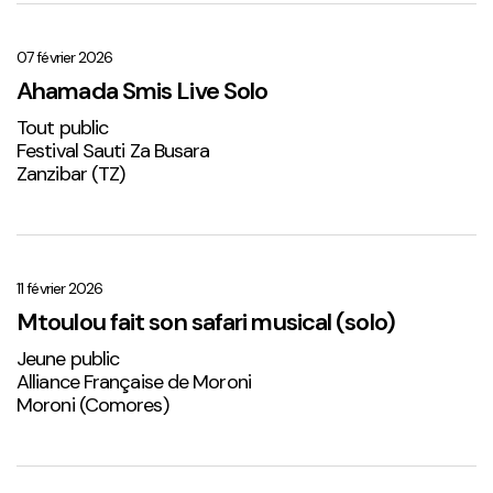
Ahamada
Smis
Live
07 février 2026
Solo
Ahamada Smis Live Solo
1
Tout public
Festival Sauti Za Busara
Zanzibar (TZ)
Mtoulou
fait
son
11 février 2026
safari
Mtoulou fait son safari musical (solo)
musical
Jeune public
(solo)
Alliance Française de Moroni
Moroni (Comores)
Sabena