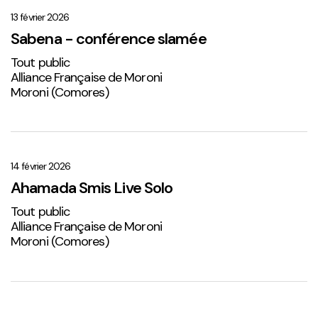
–
conférence
13 février 2026
slamée
Sabena - conférence slamée
Tout public
Alliance Française de Moroni
Moroni (Comores)
Ahamada
Smis
Live
14 février 2026
Solo
Ahamada Smis Live Solo
2
Tout public
Alliance Française de Moroni
Moroni (Comores)