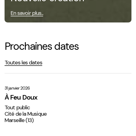
En savoir plus...
Prochaines dates
Toutes les dates
À
Feu
Doux
31 janvier 2026
À Feu Doux
Tout public
Cité de la Musique
Marseille (13)