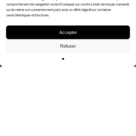
Play
comportement de navigation ou les ID uniques sur ce site. Le fait de ne pas consentir
Video
ou de retirer son consentement peut avoir un effet négatif sur certaines
caractéristiques et fonctions.
Accepter
Refuser