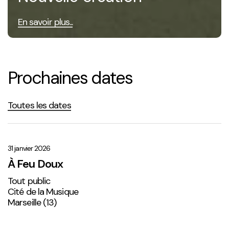
En savoir plus...
Prochaines dates
Toutes les dates
À
Feu
Doux
31 janvier 2026
À Feu Doux
Tout public
Cité de la Musique
Marseille (13)