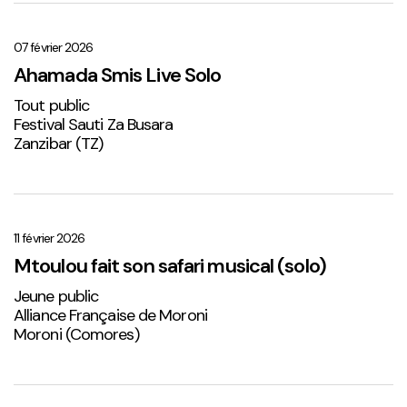
Ahamada
Smis
Live
07 février 2026
Solo
Ahamada Smis Live Solo
1
Tout public
Festival Sauti Za Busara
Zanzibar (TZ)
Mtoulou
fait
son
11 février 2026
safari
Mtoulou fait son safari musical (solo)
musical
Jeune public
(solo)
Alliance Française de Moroni
Moroni (Comores)
Sabena