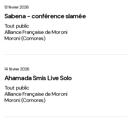
–
conférence
13 février 2026
slamée
Sabena - conférence slamée
Tout public
Alliance Française de Moroni
Moroni (Comores)
Ahamada
Smis
Live
14 février 2026
Solo
Ahamada Smis Live Solo
2
Tout public
Alliance Française de Moroni
Moroni (Comores)