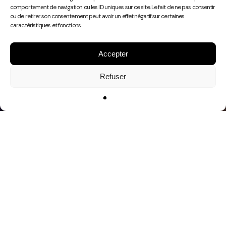
Play
comportement de navigation ou les ID uniques sur ce site. Le fait de ne pas consentir
Video
ou de retirer son consentement peut avoir un effet négatif sur certaines
caractéristiques et fonctions.
Accepter
Refuser