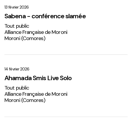
–
conférence
13 février 2026
slamée
Sabena - conférence slamée
Tout public
Alliance Française de Moroni
Moroni (Comores)
Ahamada
Smis
Live
14 février 2026
Solo
Ahamada Smis Live Solo
2
Tout public
Alliance Française de Moroni
Moroni (Comores)