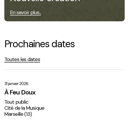
En savoir plus...
Prochaines dates
Toutes les dates
À
Feu
Doux
31 janvier 2026
À Feu Doux
Tout public
Cité de la Musique
Marseille (13)