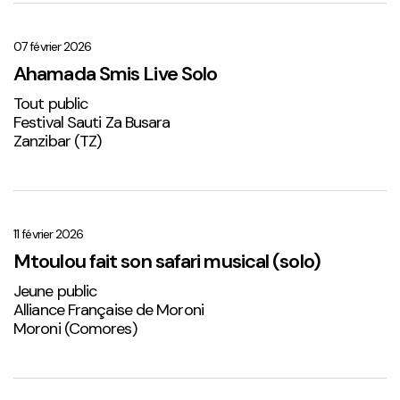
Ahamada
Smis
Live
07 février 2026
Solo
Ahamada Smis Live Solo
1
Tout public
Festival Sauti Za Busara
Zanzibar (TZ)
Mtoulou
fait
son
11 février 2026
safari
Mtoulou fait son safari musical (solo)
musical
Jeune public
(solo)
Alliance Française de Moroni
Moroni (Comores)
Sabena