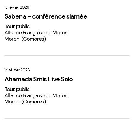
–
conférence
13 février 2026
slamée
Sabena - conférence slamée
Tout public
Alliance Française de Moroni
Moroni (Comores)
Ahamada
Smis
Live
14 février 2026
Solo
Ahamada Smis Live Solo
2
Tout public
Alliance Française de Moroni
Moroni (Comores)