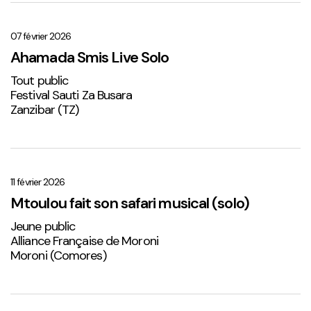
Ahamada
Smis
Live
07 février 2026
Solo
Ahamada Smis Live Solo
1
Tout public
Festival Sauti Za Busara
Zanzibar (TZ)
Mtoulou
fait
son
11 février 2026
safari
Mtoulou fait son safari musical (solo)
musical
Jeune public
(solo)
Alliance Française de Moroni
Moroni (Comores)
Sabena