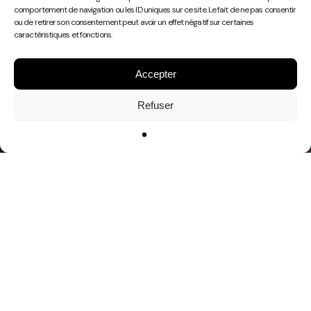
Play
comportement de navigation ou les ID uniques sur ce site. Le fait de ne pas consentir
Video
ou de retirer son consentement peut avoir un effet négatif sur certaines
caractéristiques et fonctions.
Accepter
Refuser