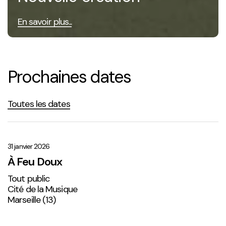
En savoir plus...
Prochaines dates
Toutes les dates
À
Feu
Doux
31 janvier 2026
À Feu Doux
Tout public
Cité de la Musique
Marseille (13)