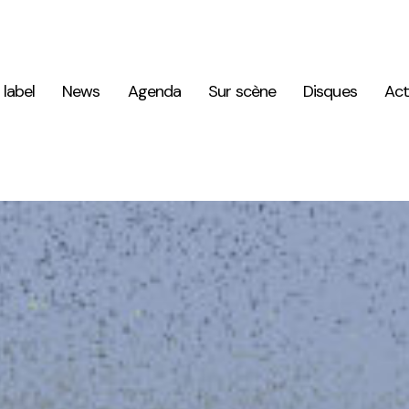
 label
News
Agenda
Sur scène
Disques
Act