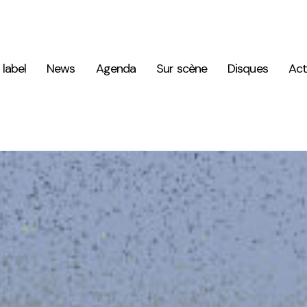
 label
News
Agenda
Sur scène
Disques
Act