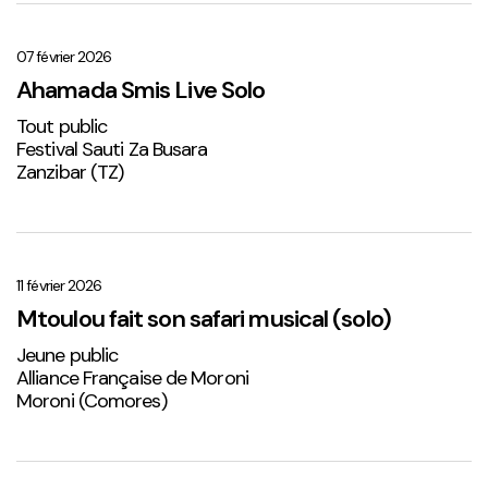
Ahamada
Smis
Live
07 février 2026
Solo
Ahamada Smis Live Solo
1
Tout public
Festival Sauti Za Busara
Zanzibar (TZ)
Mtoulou
fait
son
11 février 2026
safari
Mtoulou fait son safari musical (solo)
musical
Jeune public
(solo)
Alliance Française de Moroni
Moroni (Comores)
Sabena