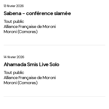
–
conférence
13 février 2026
slamée
Sabena - conférence slamée
Tout public
Alliance Française de Moroni
Moroni (Comores)
Ahamada
Smis
Live
14 février 2026
Solo
Ahamada Smis Live Solo
2
Tout public
Alliance Française de Moroni
Moroni (Comores)