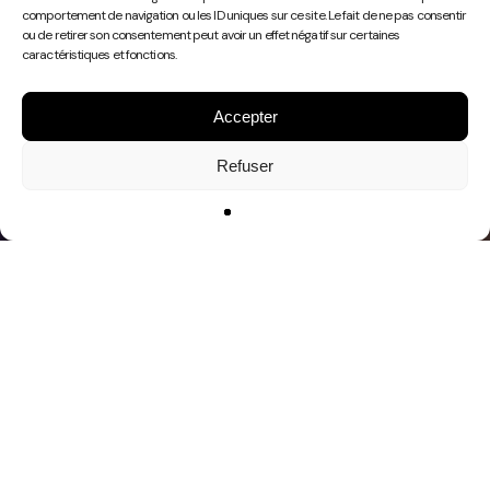
Play
comportement de navigation ou les ID uniques sur ce site. Le fait de ne pas consentir
Video
ou de retirer son consentement peut avoir un effet négatif sur certaines
caractéristiques et fonctions.
Accepter
Refuser