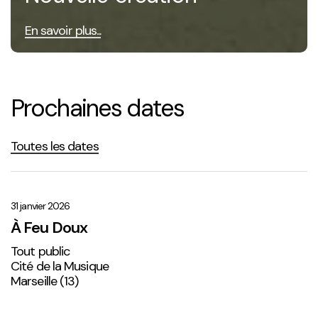
En savoir plus...
Prochaines dates
Toutes les dates
À
Feu
Doux
31 janvier 2026
À Feu Doux
Tout public
Cité de la Musique
Marseille (13)