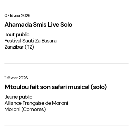
Ahamada
Smis
Live
07 février 2026
Solo
Ahamada Smis Live Solo
1
Tout public
Festival Sauti Za Busara
Zanzibar (TZ)
Mtoulou
fait
son
11 février 2026
safari
Mtoulou fait son safari musical (solo)
musical
Jeune public
(solo)
Alliance Française de Moroni
Moroni (Comores)
Sabena