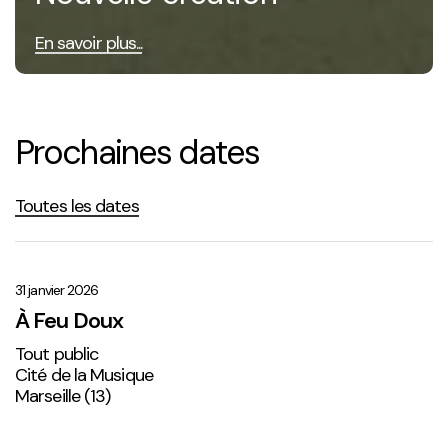
En savoir plus...
Prochaines dates
Toutes les dates
À
Feu
Doux
31 janvier 2026
À Feu Doux
Tout public
Cité de la Musique
Marseille (13)