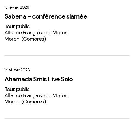
–
conférence
13 février 2026
slamée
Sabena - conférence slamée
Tout public
Alliance Française de Moroni
Moroni (Comores)
Ahamada
Smis
Live
14 février 2026
Solo
Ahamada Smis Live Solo
2
Tout public
Alliance Française de Moroni
Moroni (Comores)