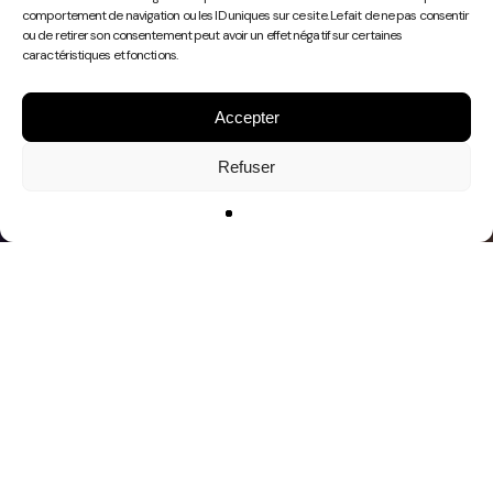
Play
comportement de navigation ou les ID uniques sur ce site. Le fait de ne pas consentir
Video
ou de retirer son consentement peut avoir un effet négatif sur certaines
caractéristiques et fonctions.
Accepter
Refuser