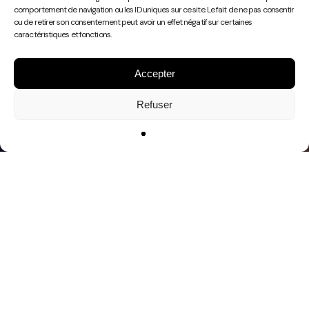
Play
comportement de navigation ou les ID uniques sur ce site. Le fait de ne pas consentir
Video
ou de retirer son consentement peut avoir un effet négatif sur certaines
caractéristiques et fonctions.
Accepter
Refuser