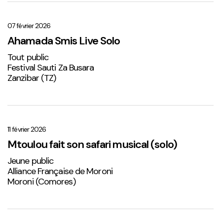
Ahamada
Smis
Live
07 février 2026
Solo
Ahamada Smis Live Solo
1
Tout public
Festival Sauti Za Busara
Zanzibar (TZ)
Mtoulou
fait
son
11 février 2026
safari
Mtoulou fait son safari musical (solo)
musical
Jeune public
(solo)
Alliance Française de Moroni
Moroni (Comores)
Sabena