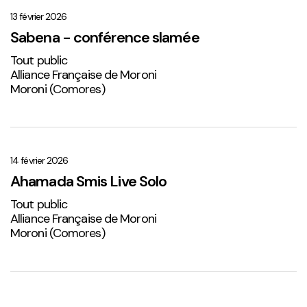
–
conférence
13 février 2026
slamée
Sabena - conférence slamée
Tout public
Alliance Française de Moroni
Moroni (Comores)
Ahamada
Smis
Live
14 février 2026
Solo
Ahamada Smis Live Solo
2
Tout public
Alliance Française de Moroni
Moroni (Comores)