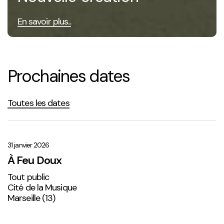
En savoir plus...
Prochaines dates
Toutes les dates
À
Feu
Doux
31 janvier 2026
À Feu Doux
Tout public
Cité de la Musique
Marseille (13)