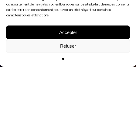
Play
comportement de navigation ou les ID uniques sur ce site. Le fait de ne pas consentir
Video
ou de retirer son consentement peut avoir un effet négatif sur certaines
caractéristiques et fonctions.
Accepter
Refuser