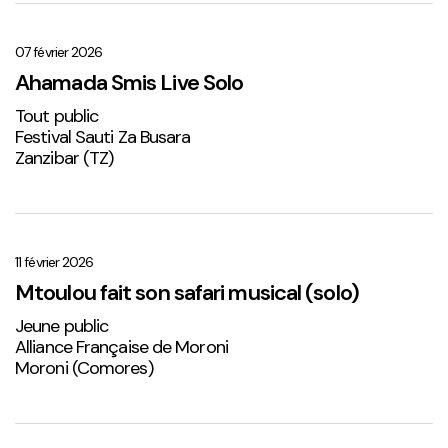
Ahamada
Smis
Live
07 février 2026
Solo
Ahamada Smis Live Solo
1
Tout public
Festival Sauti Za Busara
Zanzibar (TZ)
Mtoulou
fait
son
11 février 2026
safari
Mtoulou fait son safari musical (solo)
musical
Jeune public
(solo)
Alliance Française de Moroni
Moroni (Comores)
Sabena