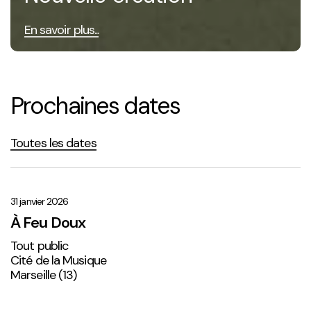
En savoir plus...
Prochaines dates
Toutes les dates
À
Feu
Doux
31 janvier 2026
À Feu Doux
Tout public
Cité de la Musique
Marseille (13)