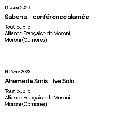
–
conférence
13 février 2026
slamée
Sabena - conférence slamée
Tout public
Alliance Française de Moroni
Moroni (Comores)
Ahamada
Smis
Live
14 février 2026
Solo
Ahamada Smis Live Solo
2
Tout public
Alliance Française de Moroni
Moroni (Comores)