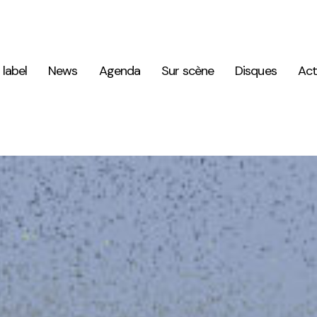
 label
News
Agenda
Sur scène
Disques
Act