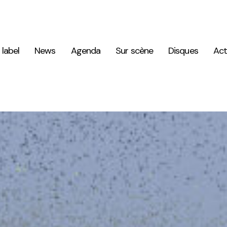
 label
News
Agenda
Sur scène
Disques
Act