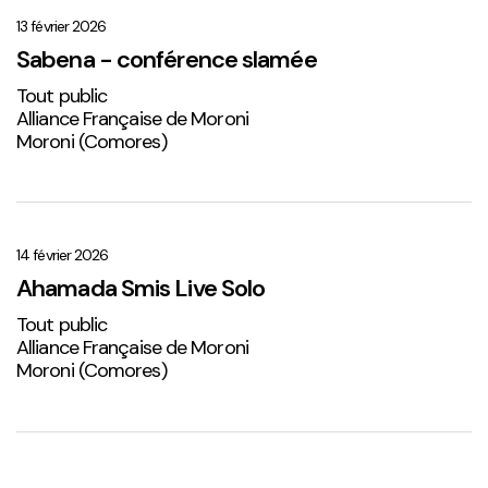
–
conférence
13 février 2026
slamée
Sabena - conférence slamée
Tout public
Alliance Française de Moroni
Moroni (Comores)
Ahamada
Smis
Live
14 février 2026
Solo
Ahamada Smis Live Solo
2
Tout public
Alliance Française de Moroni
Moroni (Comores)