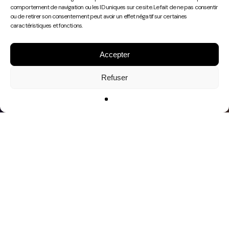
Play
comportement de navigation ou les ID uniques sur ce site. Le fait de ne pas consentir
Video
ou de retirer son consentement peut avoir un effet négatif sur certaines
caractéristiques et fonctions.
Accepter
Refuser