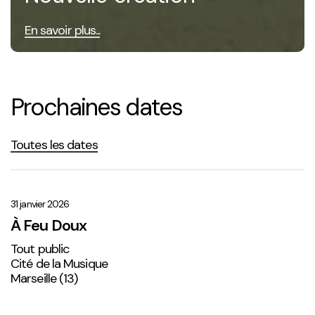
En savoir plus...
Prochaines dates
Toutes les dates
À
Feu
Doux
31 janvier 2026
À Feu Doux
Tout public
Cité de la Musique
Marseille (13)