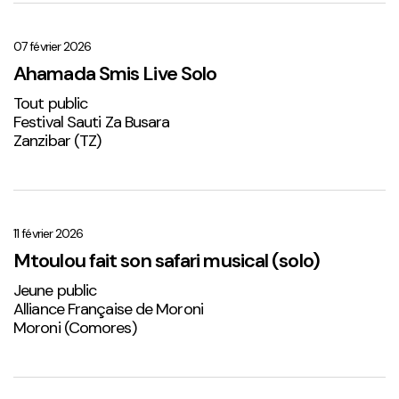
Ahamada
Smis
Live
07 février 2026
Solo
Ahamada Smis Live Solo
1
Tout public
Festival Sauti Za Busara
Zanzibar (TZ)
Mtoulou
fait
son
11 février 2026
safari
Mtoulou fait son safari musical (solo)
musical
Jeune public
(solo)
Alliance Française de Moroni
Moroni (Comores)
Sabena