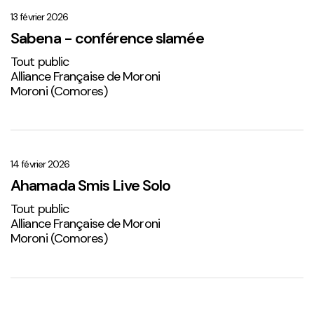
–
conférence
13 février 2026
slamée
Sabena - conférence slamée
Tout public
Alliance Française de Moroni
Moroni (Comores)
Ahamada
Smis
Live
14 février 2026
Solo
Ahamada Smis Live Solo
2
Tout public
Alliance Française de Moroni
Moroni (Comores)