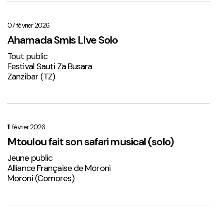
Ahamada
Smis
Live
07 février 2026
Solo
Ahamada Smis Live Solo
1
Tout public
Festival Sauti Za Busara
Zanzibar (TZ)
Mtoulou
fait
son
11 février 2026
safari
Mtoulou fait son safari musical (solo)
musical
Jeune public
(solo)
Alliance Française de Moroni
Moroni (Comores)
Sabena