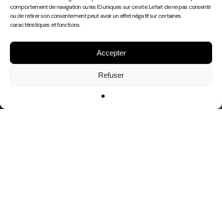
Play
comportement de navigation ou les ID uniques sur ce site. Le fait de ne pas consentir
Video
ou de retirer son consentement peut avoir un effet négatif sur certaines
caractéristiques et fonctions.
Accepter
Refuser