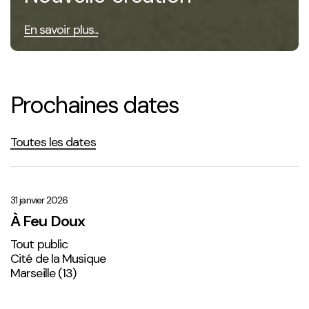
En savoir plus...
Prochaines dates
Toutes les dates
À
Feu
Doux
31 janvier 2026
À Feu Doux
Tout public
Cité de la Musique
Marseille (13)