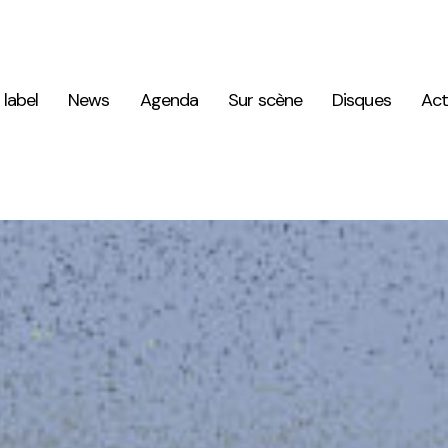
 label
News
Agenda
Sur scène
Disques
Act