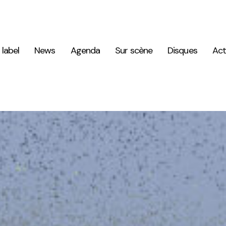
 label
News
Agenda
Sur scène
Disques
Act