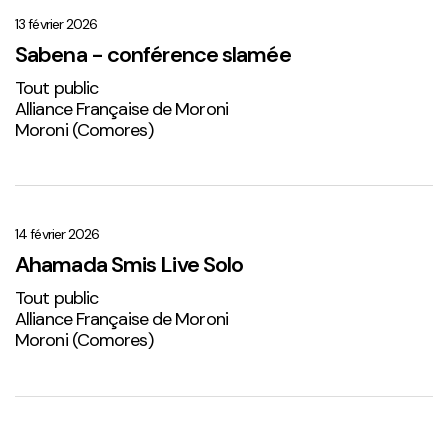
–
conférence
13 février 2026
slamée
Sabena - conférence slamée
Tout public
Alliance Française de Moroni
Moroni (Comores)
Ahamada
Smis
Live
14 février 2026
Solo
Ahamada Smis Live Solo
2
Tout public
Alliance Française de Moroni
Moroni (Comores)