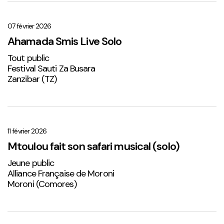
Ahamada
Smis
Live
07 février 2026
Solo
Ahamada Smis Live Solo
1
Tout public
Festival Sauti Za Busara
Zanzibar (TZ)
Mtoulou
fait
son
11 février 2026
safari
Mtoulou fait son safari musical (solo)
musical
Jeune public
(solo)
Alliance Française de Moroni
Moroni (Comores)
Sabena