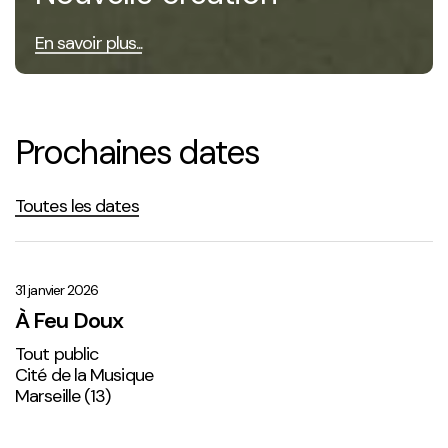
En savoir plus...
Prochaines dates
Toutes les dates
À
Feu
Doux
31 janvier 2026
À Feu Doux
Tout public
Cité de la Musique
Marseille (13)