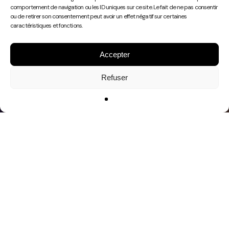
Play
comportement de navigation ou les ID uniques sur ce site. Le fait de ne pas consentir
Video
ou de retirer son consentement peut avoir un effet négatif sur certaines
caractéristiques et fonctions.
Accepter
Refuser