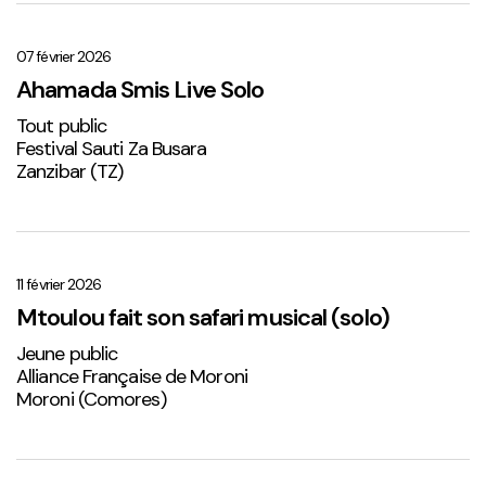
Ahamada
Smis
Live
07 février 2026
Solo
Ahamada Smis Live Solo
1
Tout public
Festival Sauti Za Busara
Zanzibar (TZ)
Mtoulou
fait
son
11 février 2026
safari
Mtoulou fait son safari musical (solo)
musical
Jeune public
(solo)
Alliance Française de Moroni
Moroni (Comores)
Sabena