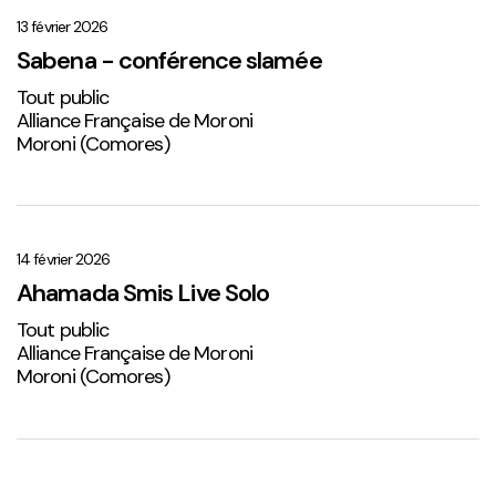
–
conférence
13 février 2026
slamée
Sabena - conférence slamée
Tout public
Alliance Française de Moroni
Moroni (Comores)
Ahamada
Smis
Live
14 février 2026
Solo
Ahamada Smis Live Solo
2
Tout public
Alliance Française de Moroni
Moroni (Comores)