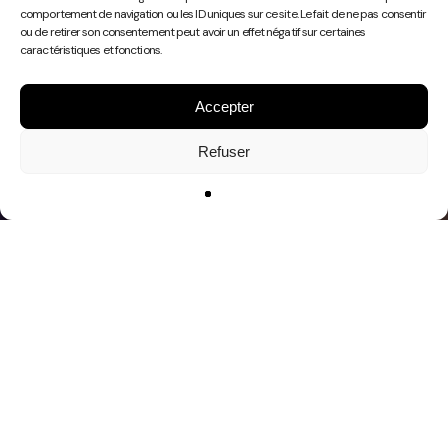
Play
comportement de navigation ou les ID uniques sur ce site. Le fait de ne pas consentir
Video
ou de retirer son consentement peut avoir un effet négatif sur certaines
caractéristiques et fonctions.
Accepter
Refuser