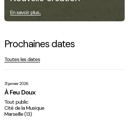
En savoir plus...
Prochaines dates
Toutes les dates
À
Feu
Doux
31 janvier 2026
À Feu Doux
Tout public
Cité de la Musique
Marseille (13)