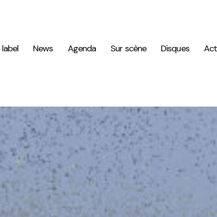
 label
News
Agenda
Sur scène
Disques
Act