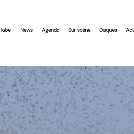
 label
News
Agenda
Sur scène
Disques
Act