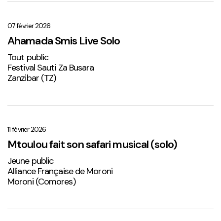
Ahamada
Smis
Live
07 février 2026
Solo
Ahamada Smis Live Solo
1
Tout public
Festival Sauti Za Busara
Zanzibar (TZ)
Mtoulou
fait
son
11 février 2026
safari
Mtoulou fait son safari musical (solo)
musical
Jeune public
(solo)
Alliance Française de Moroni
Moroni (Comores)
Sabena