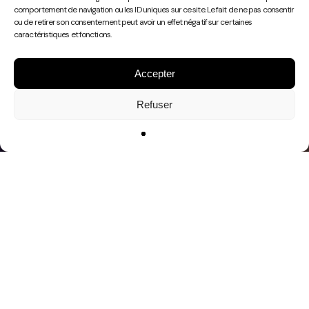
Play
comportement de navigation ou les ID uniques sur ce site. Le fait de ne pas consentir
Video
ou de retirer son consentement peut avoir un effet négatif sur certaines
caractéristiques et fonctions.
Accepter
Refuser