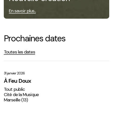
En savoir plus...
Prochaines dates
Toutes les dates
À
Feu
Doux
31 janvier 2026
À Feu Doux
Tout public
Cité de la Musique
Marseille (13)