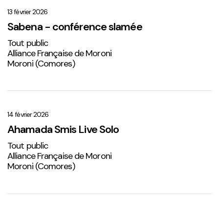
–
conférence
13 février 2026
slamée
Sabena - conférence slamée
Tout public
Alliance Française de Moroni
Moroni (Comores)
Ahamada
Smis
Live
14 février 2026
Solo
Ahamada Smis Live Solo
2
Tout public
Alliance Française de Moroni
Moroni (Comores)