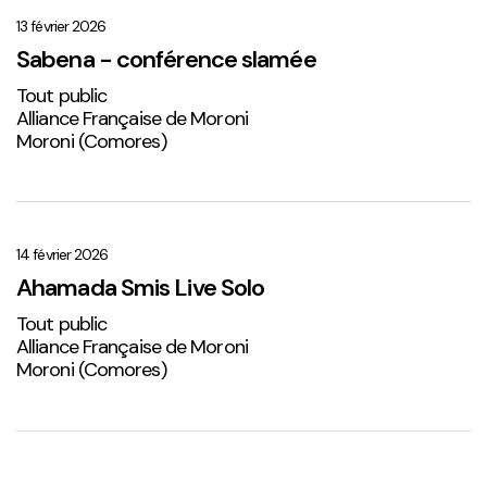
–
conférence
13 février 2026
slamée
Sabena - conférence slamée
Tout public
Alliance Française de Moroni
Moroni (Comores)
Ahamada
Smis
Live
14 février 2026
Solo
Ahamada Smis Live Solo
2
Tout public
Alliance Française de Moroni
Moroni (Comores)