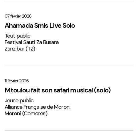
Ahamada
Smis
Live
07 février 2026
Solo
Ahamada Smis Live Solo
1
Tout public
Festival Sauti Za Busara
Zanzibar (TZ)
Mtoulou
fait
son
11 février 2026
safari
Mtoulou fait son safari musical (solo)
musical
Jeune public
(solo)
Alliance Française de Moroni
Moroni (Comores)
Sabena