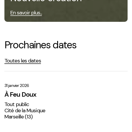
En savoir plus...
Prochaines dates
Toutes les dates
À
Feu
Doux
31 janvier 2026
À Feu Doux
Tout public
Cité de la Musique
Marseille (13)