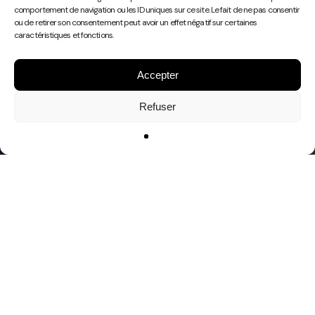
Play
comportement de navigation ou les ID uniques sur ce site. Le fait de ne pas consentir
Video
ou de retirer son consentement peut avoir un effet négatif sur certaines
caractéristiques et fonctions.
Accepter
Refuser