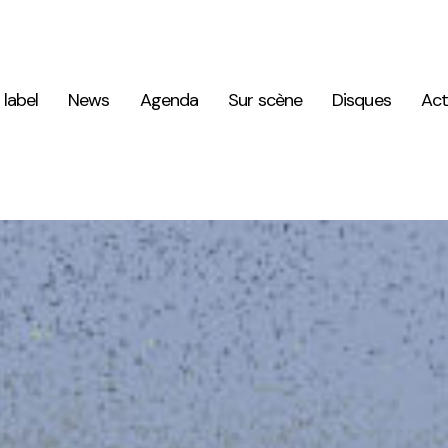
 label
News
Agenda
Sur scène
Disques
Act