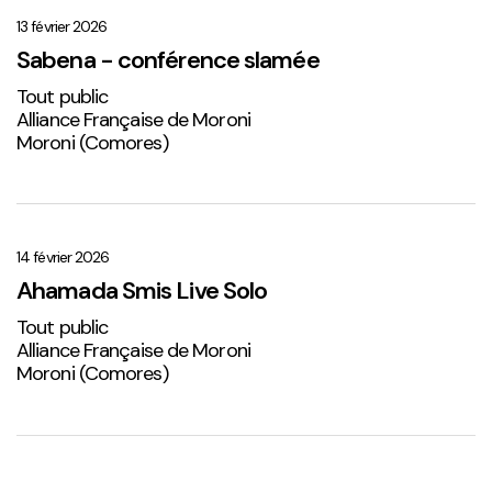
–
conférence
13 février 2026
slamée
Sabena - conférence slamée
Tout public
Alliance Française de Moroni
Moroni (Comores)
Ahamada
Smis
Live
14 février 2026
Solo
Ahamada Smis Live Solo
2
Tout public
Alliance Française de Moroni
Moroni (Comores)