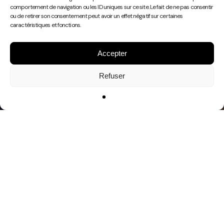
Play
comportement de navigation ou les ID uniques sur ce site. Le fait de ne pas consentir
Video
ou de retirer son consentement peut avoir un effet négatif sur certaines
caractéristiques et fonctions.
Accepter
Refuser