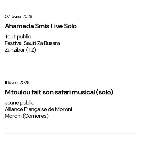
Ahamada
Smis
Live
07 février 2026
Solo
Ahamada Smis Live Solo
1
Tout public
Festival Sauti Za Busara
Zanzibar (TZ)
Mtoulou
fait
son
11 février 2026
safari
Mtoulou fait son safari musical (solo)
musical
Jeune public
(solo)
Alliance Française de Moroni
Moroni (Comores)
Sabena