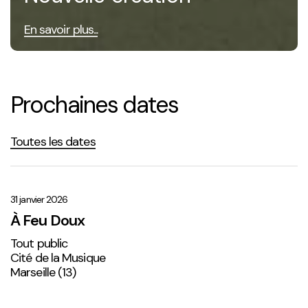
En savoir plus...
Prochaines dates
Toutes les dates
À
Feu
Doux
31 janvier 2026
À Feu Doux
Tout public
Cité de la Musique
Marseille (13)