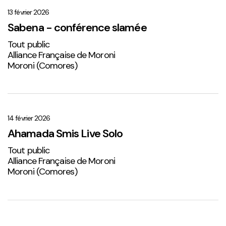
–
conférence
13 février 2026
slamée
Sabena - conférence slamée
Tout public
Alliance Française de Moroni
Moroni (Comores)
Ahamada
Smis
Live
14 février 2026
Solo
Ahamada Smis Live Solo
2
Tout public
Alliance Française de Moroni
Moroni (Comores)