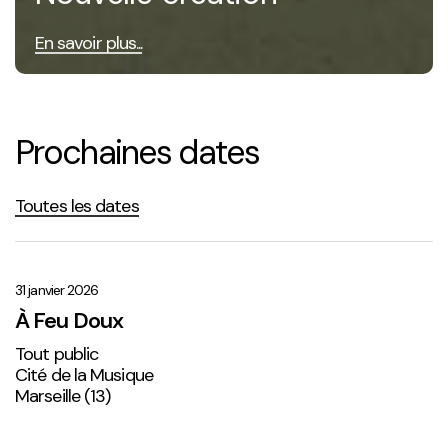
En savoir plus...
Prochaines dates
Toutes les dates
À
Feu
Doux
31 janvier 2026
À Feu Doux
Tout public
Cité de la Musique
Marseille (13)