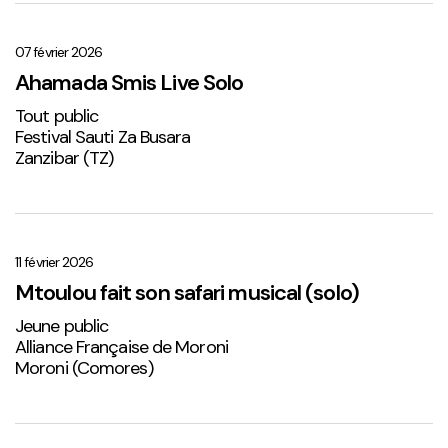
Ahamada
Smis
Live
07 février 2026
Solo
Ahamada Smis Live Solo
1
Tout public
Festival Sauti Za Busara
Zanzibar (TZ)
Mtoulou
fait
son
11 février 2026
safari
Mtoulou fait son safari musical (solo)
musical
Jeune public
(solo)
Alliance Française de Moroni
Moroni (Comores)
Sabena