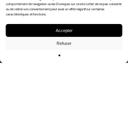
Play
comportement de navigation ou les ID uniques sur ce site. Le fait de ne pas consentir
Video
ou de retirer son consentement peut avoir un effet négatif sur certaines
caractéristiques et fonctions.
Accepter
Refuser