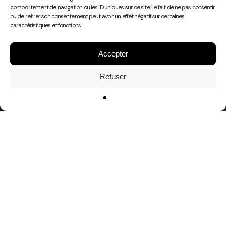
Play
comportement de navigation ou les ID uniques sur ce site. Le fait de ne pas consentir
Video
ou de retirer son consentement peut avoir un effet négatif sur certaines
caractéristiques et fonctions.
Accepter
Refuser