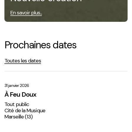
En savoir plus...
Prochaines dates
Toutes les dates
À
Feu
Doux
31 janvier 2026
À Feu Doux
Tout public
Cité de la Musique
Marseille (13)