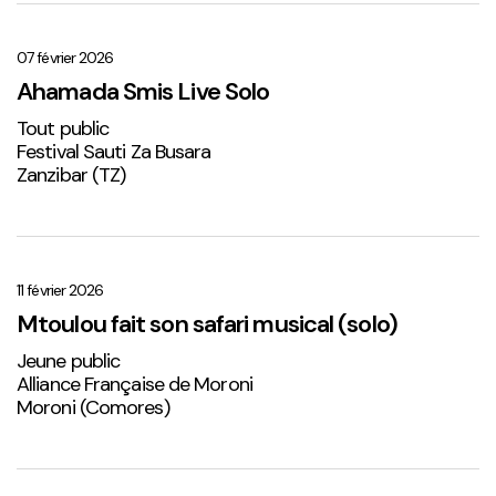
Ahamada
Smis
Live
07 février 2026
Solo
Ahamada Smis Live Solo
1
Tout public
Festival Sauti Za Busara
Zanzibar (TZ)
Mtoulou
fait
son
11 février 2026
safari
Mtoulou fait son safari musical (solo)
musical
Jeune public
(solo)
Alliance Française de Moroni
Moroni (Comores)
Sabena