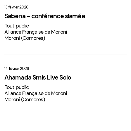
–
conférence
13 février 2026
slamée
Sabena - conférence slamée
Tout public
Alliance Française de Moroni
Moroni (Comores)
Ahamada
Smis
Live
14 février 2026
Solo
Ahamada Smis Live Solo
2
Tout public
Alliance Française de Moroni
Moroni (Comores)