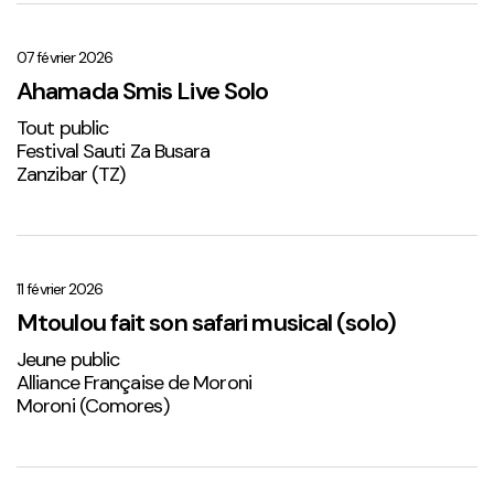
Ahamada
Smis
Live
07 février 2026
Solo
Ahamada Smis Live Solo
1
Tout public
Festival Sauti Za Busara
Zanzibar (TZ)
Mtoulou
fait
son
11 février 2026
safari
Mtoulou fait son safari musical (solo)
musical
Jeune public
(solo)
Alliance Française de Moroni
Moroni (Comores)
Sabena