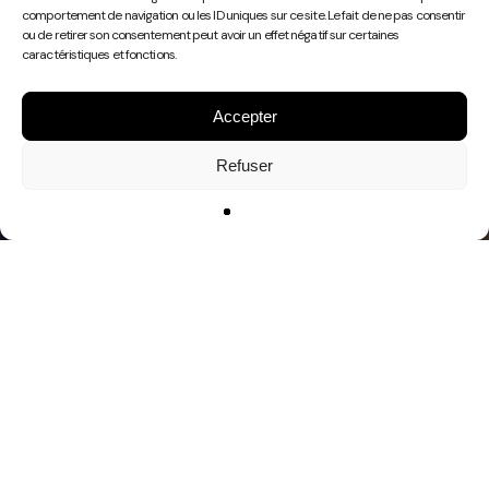
Play
comportement de navigation ou les ID uniques sur ce site. Le fait de ne pas consentir
Video
ou de retirer son consentement peut avoir un effet négatif sur certaines
caractéristiques et fonctions.
Accepter
Refuser