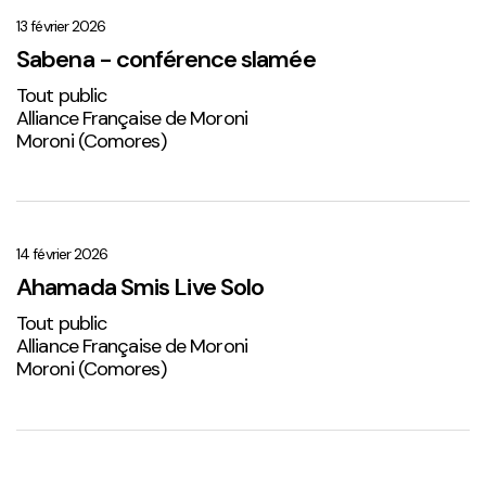
–
conférence
13 février 2026
slamée
Sabena - conférence slamée
Tout public
Alliance Française de Moroni
Moroni (Comores)
Ahamada
Smis
Live
14 février 2026
Solo
Ahamada Smis Live Solo
2
Tout public
Alliance Française de Moroni
Moroni (Comores)