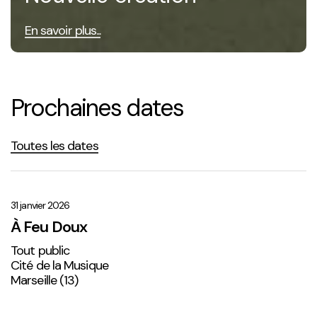
En savoir plus...
Prochaines dates
Toutes les dates
À
Feu
Doux
31 janvier 2026
À Feu Doux
Tout public
Cité de la Musique
Marseille (13)