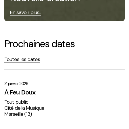
En savoir plus...
Prochaines dates
Toutes les dates
À
Feu
Doux
31 janvier 2026
À Feu Doux
Tout public
Cité de la Musique
Marseille (13)