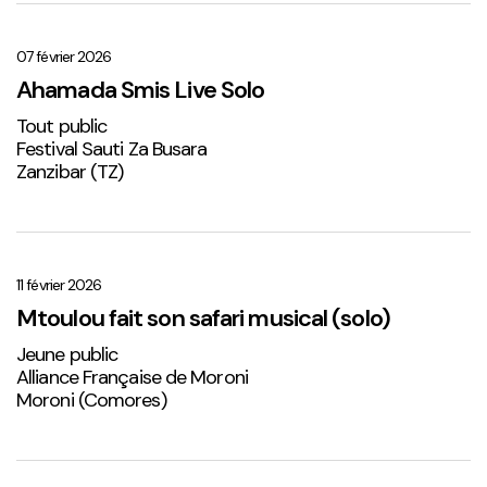
Ahamada
Smis
Live
07 février 2026
Solo
Ahamada Smis Live Solo
1
Tout public
Festival Sauti Za Busara
Zanzibar (TZ)
Mtoulou
fait
son
11 février 2026
safari
Mtoulou fait son safari musical (solo)
musical
Jeune public
(solo)
Alliance Française de Moroni
Moroni (Comores)
Sabena