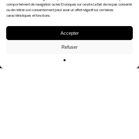
Play
comportement de navigation ou les ID uniques sur ce site. Le fait de ne pas consentir
Video
ou de retirer son consentement peut avoir un effet négatif sur certaines
caractéristiques et fonctions.
Accepter
Refuser