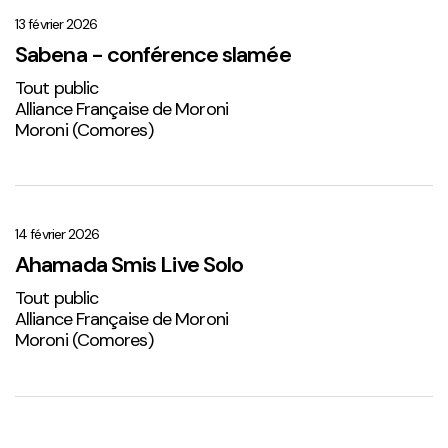
–
conférence
13 février 2026
slamée
Sabena - conférence slamée
Tout public
Alliance Française de Moroni
Moroni (Comores)
Ahamada
Smis
Live
14 février 2026
Solo
Ahamada Smis Live Solo
2
Tout public
Alliance Française de Moroni
Moroni (Comores)