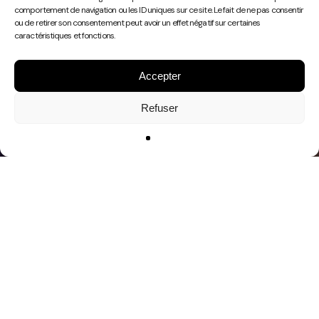
Play
comportement de navigation ou les ID uniques sur ce site. Le fait de ne pas consentir
Video
ou de retirer son consentement peut avoir un effet négatif sur certaines
caractéristiques et fonctions.
Accepter
Refuser