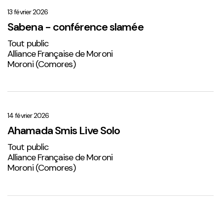
–
conférence
13 février 2026
slamée
Sabena - conférence slamée
Tout public
Alliance Française de Moroni
Moroni (Comores)
Ahamada
Smis
Live
14 février 2026
Solo
Ahamada Smis Live Solo
2
Tout public
Alliance Française de Moroni
Moroni (Comores)