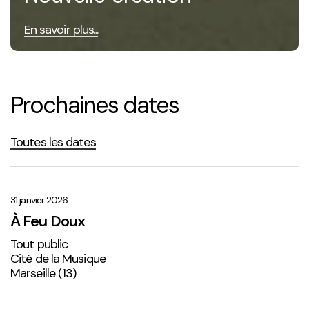
En savoir plus...
Prochaines dates
Toutes les dates
À
Feu
Doux
31 janvier 2026
À Feu Doux
Tout public
Cité de la Musique
Marseille (13)