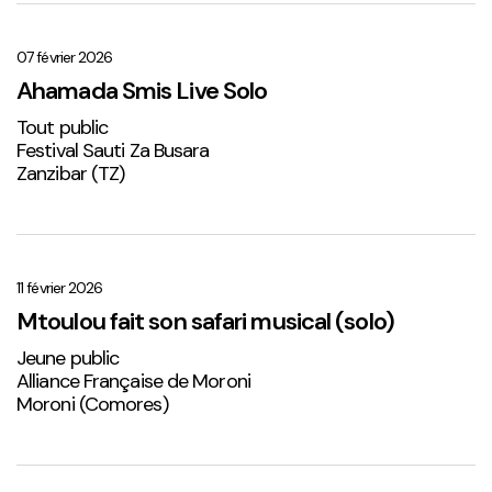
Ahamada
Smis
Live
07 février 2026
Solo
Ahamada Smis Live Solo
1
Tout public
Festival Sauti Za Busara
Zanzibar (TZ)
Mtoulou
fait
son
11 février 2026
safari
Mtoulou fait son safari musical (solo)
musical
Jeune public
(solo)
Alliance Française de Moroni
Moroni (Comores)
Sabena