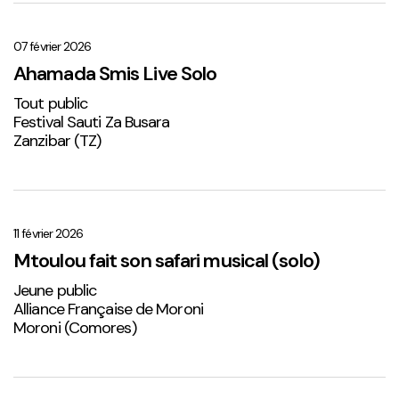
Ahamada
Smis
Live
07 février 2026
Solo
Ahamada Smis Live Solo
1
Tout public
Festival Sauti Za Busara
Zanzibar (TZ)
Mtoulou
fait
son
11 février 2026
safari
Mtoulou fait son safari musical (solo)
musical
Jeune public
(solo)
Alliance Française de Moroni
Moroni (Comores)
Sabena