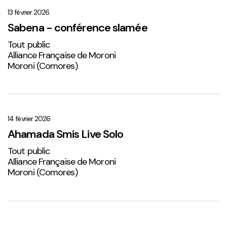
–
conférence
13 février 2026
slamée
Sabena - conférence slamée
Tout public
Alliance Française de Moroni
Moroni (Comores)
Ahamada
Smis
Live
14 février 2026
Solo
Ahamada Smis Live Solo
2
Tout public
Alliance Française de Moroni
Moroni (Comores)