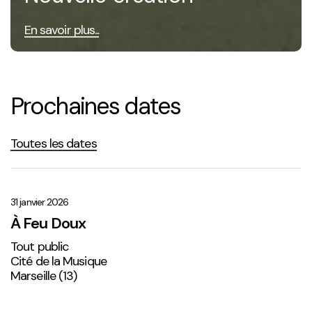
En savoir plus...
Prochaines dates
Toutes les dates
À
Feu
Doux
31 janvier 2026
À Feu Doux
Tout public
Cité de la Musique
Marseille (13)