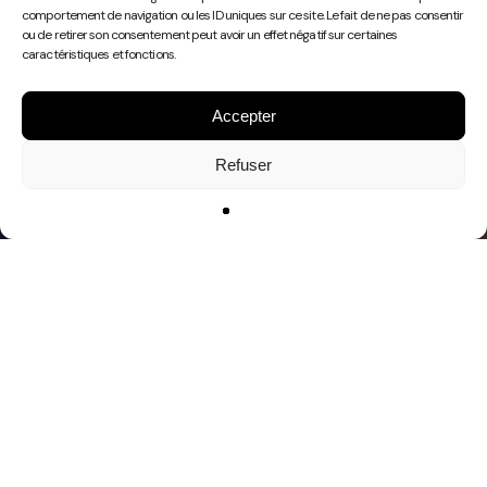
Play
comportement de navigation ou les ID uniques sur ce site. Le fait de ne pas consentir
Video
ou de retirer son consentement peut avoir un effet négatif sur certaines
caractéristiques et fonctions.
Accepter
Refuser