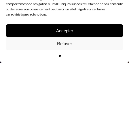
Play
comportement de navigation ou les ID uniques sur ce site. Le fait de ne pas consentir
Video
ou de retirer son consentement peut avoir un effet négatif sur certaines
caractéristiques et fonctions.
Accepter
Refuser