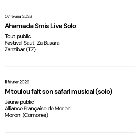
Ahamada
Smis
Live
07 février 2026
Solo
Ahamada Smis Live Solo
1
Tout public
Festival Sauti Za Busara
Zanzibar (TZ)
Mtoulou
fait
son
11 février 2026
safari
Mtoulou fait son safari musical (solo)
musical
Jeune public
(solo)
Alliance Française de Moroni
Moroni (Comores)
Sabena