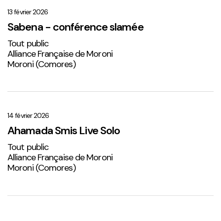
–
conférence
13 février 2026
slamée
Sabena - conférence slamée
Tout public
Alliance Française de Moroni
Moroni (Comores)
Ahamada
Smis
Live
14 février 2026
Solo
Ahamada Smis Live Solo
2
Tout public
Alliance Française de Moroni
Moroni (Comores)