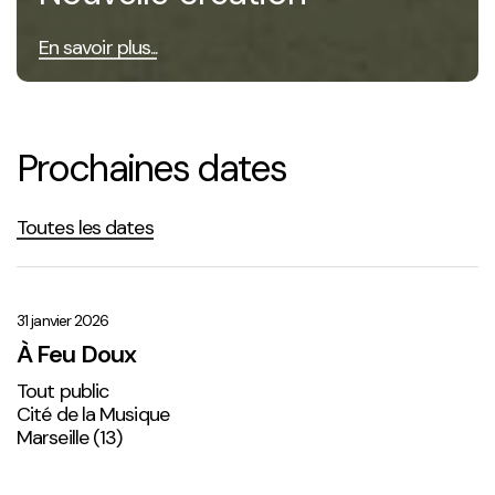
En savoir plus...
Prochaines dates
Toutes les dates
À
Feu
Doux
31 janvier 2026
À Feu Doux
Tout public
Cité de la Musique
Marseille (13)