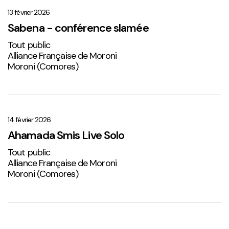
–
conférence
13 février 2026
slamée
Sabena - conférence slamée
Tout public
Alliance Française de Moroni
Moroni (Comores)
Ahamada
Smis
Live
14 février 2026
Solo
Ahamada Smis Live Solo
2
Tout public
Alliance Française de Moroni
Moroni (Comores)