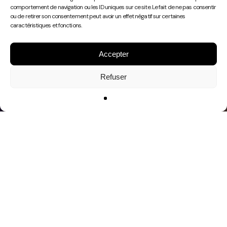
Play
comportement de navigation ou les ID uniques sur ce site. Le fait de ne pas consentir
Video
ou de retirer son consentement peut avoir un effet négatif sur certaines
caractéristiques et fonctions.
Accepter
Refuser