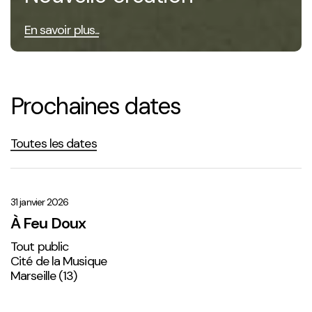
En savoir plus...
Prochaines dates
Toutes les dates
À
Feu
Doux
31 janvier 2026
À Feu Doux
Tout public
Cité de la Musique
Marseille (13)