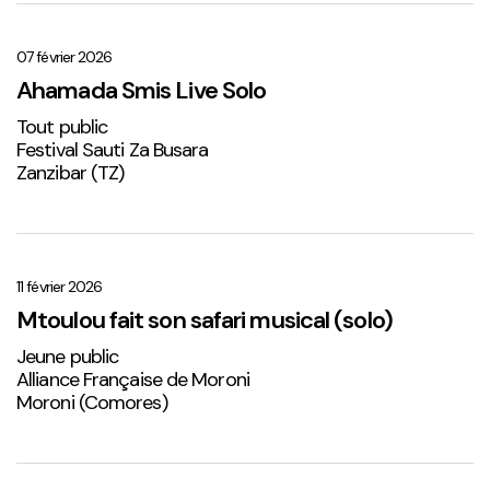
Ahamada
Smis
Live
07 février 2026
Solo
Ahamada Smis Live Solo
1
Tout public
Festival Sauti Za Busara
Zanzibar (TZ)
Mtoulou
fait
son
11 février 2026
safari
Mtoulou fait son safari musical (solo)
musical
Jeune public
(solo)
Alliance Française de Moroni
Moroni (Comores)
Sabena