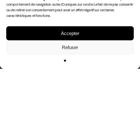
Play
comportement de navigation ou les ID uniques sur ce site. Le fait de ne pas consentir
Video
ou de retirer son consentement peut avoir un effet négatif sur certaines
caractéristiques et fonctions.
Accepter
Refuser