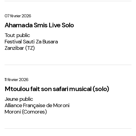
Ahamada
Smis
Live
07 février 2026
Solo
Ahamada Smis Live Solo
1
Tout public
Festival Sauti Za Busara
Zanzibar (TZ)
Mtoulou
fait
son
11 février 2026
safari
Mtoulou fait son safari musical (solo)
musical
Jeune public
(solo)
Alliance Française de Moroni
Moroni (Comores)
Sabena