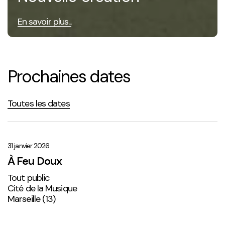
En savoir plus...
Prochaines dates
Toutes les dates
À
Feu
Doux
31 janvier 2026
À Feu Doux
Tout public
Cité de la Musique
Marseille (13)