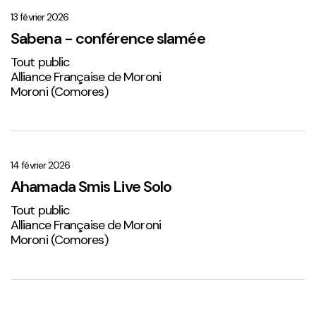
–
conférence
13 février 2026
slamée
Sabena - conférence slamée
Tout public
Alliance Française de Moroni
Moroni (Comores)
Ahamada
Smis
Live
14 février 2026
Solo
Ahamada Smis Live Solo
2
Tout public
Alliance Française de Moroni
Moroni (Comores)