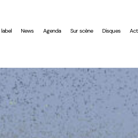
 label
News
Agenda
Sur scène
Disques
Act