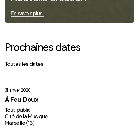
En savoir plus...
Prochaines dates
Toutes les dates
À
Feu
Doux
31 janvier 2026
À Feu Doux
Tout public
Cité de la Musique
Marseille (13)