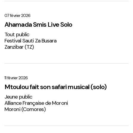
Ahamada
Smis
Live
07 février 2026
Solo
Ahamada Smis Live Solo
1
Tout public
Festival Sauti Za Busara
Zanzibar (TZ)
Mtoulou
fait
son
11 février 2026
safari
Mtoulou fait son safari musical (solo)
musical
Jeune public
(solo)
Alliance Française de Moroni
Moroni (Comores)
Sabena