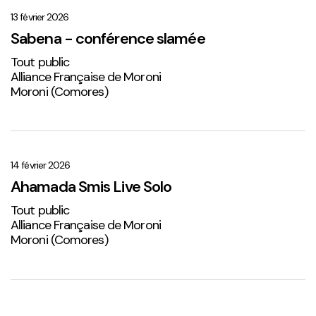
–
conférence
13 février 2026
slamée
Sabena - conférence slamée
Tout public
Alliance Française de Moroni
Moroni (Comores)
Ahamada
Smis
Live
14 février 2026
Solo
Ahamada Smis Live Solo
2
Tout public
Alliance Française de Moroni
Moroni (Comores)