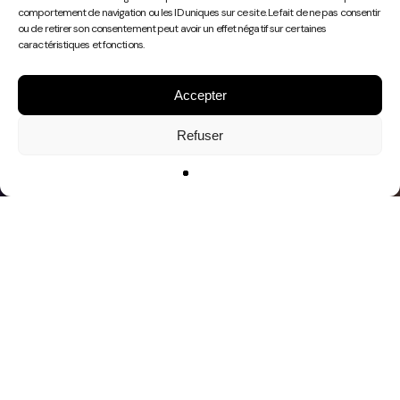
Play
comportement de navigation ou les ID uniques sur ce site. Le fait de ne pas consentir
Video
ou de retirer son consentement peut avoir un effet négatif sur certaines
caractéristiques et fonctions.
Accepter
Refuser