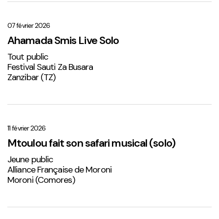
Ahamada
Smis
Live
07 février 2026
Solo
Ahamada Smis Live Solo
1
Tout public
Festival Sauti Za Busara
Zanzibar (TZ)
Mtoulou
fait
son
11 février 2026
safari
Mtoulou fait son safari musical (solo)
musical
Jeune public
(solo)
Alliance Française de Moroni
Moroni (Comores)
Sabena