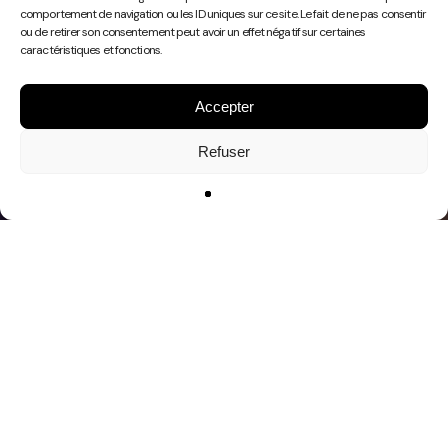
Play
comportement de navigation ou les ID uniques sur ce site. Le fait de ne pas consentir
Video
ou de retirer son consentement peut avoir un effet négatif sur certaines
caractéristiques et fonctions.
Accepter
Refuser