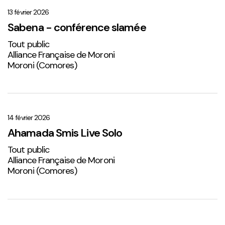
–
conférence
13 février 2026
slamée
Sabena - conférence slamée
Tout public
Alliance Française de Moroni
Moroni (Comores)
Ahamada
Smis
Live
14 février 2026
Solo
Ahamada Smis Live Solo
2
Tout public
Alliance Française de Moroni
Moroni (Comores)