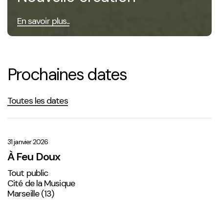
En savoir plus...
Prochaines dates
Toutes les dates
À
Feu
Doux
31 janvier 2026
À Feu Doux
Tout public
Cité de la Musique
Marseille (13)